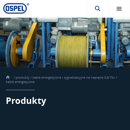
/
produkty
/
kable energetyczne i sygnalizacyjne na napięcie 0,6/1kv
/
kable energetyczne
Produkty