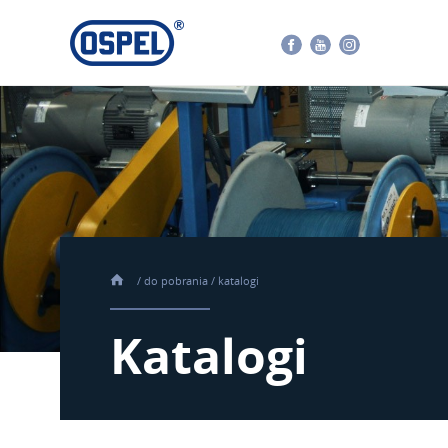
Facebook
Youtube
Instagram
/
do pobrania
/
katalogi
Katalogi