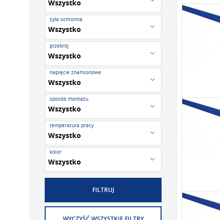
żyła ochronna
przekrój
napięcie znamionowe
sposób montażu
temperatura pracy
kolor
FILTRUJ
WYCZYŚĆ WSZYSTKIE FILTRY