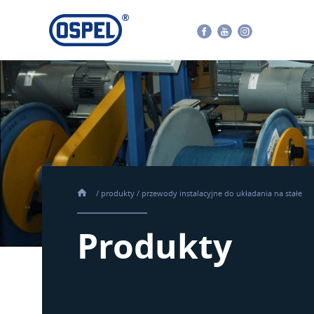
Facebook
Youtube
Instagram
/
produkty
/
przewody instalacyjne do układania na stałe
Produkty