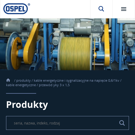
/
produkty
/
kable energetyczne i sygnalizacyjne na napięcie 0,6/1kv
/
kable energetyczne
/
przewód yky 3 x 1,5
Produkty
\t