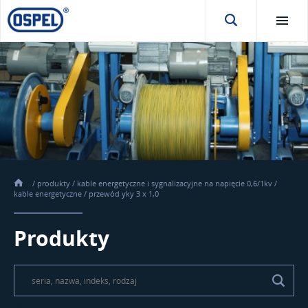
/
produkty
/
kable energetyczne i sygnalizacyjne na napięcie 0,6/1kv
/
kable energetyczne
/
przewód yky 3 x 1,0
Produkty
\t