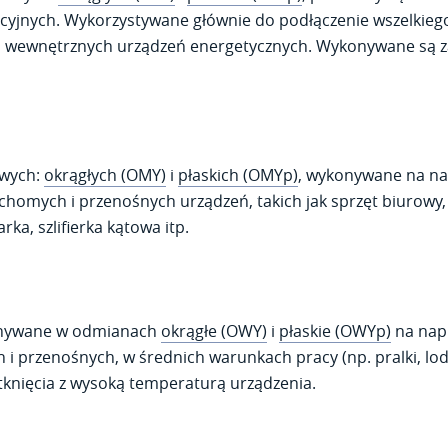
acyjnych. Wykorzystywane głównie do podłączenie wszelkiego
h wewnętrznych urządzeń energetycznych. Wykonywane są za
owych:
okrągłych (OMY)
i
płaskich (OMYp)
, wykonywane na na
ruchomych i przenośnych urządzeń, takich jak sprzęt biuro
ka, szlifierka kątowa itp.
konywane w odmianach
okrągłe (OWY)
i
płaskie (OWYp)
na napi
i przenośnych, w średnich warunkach pracy (np. pralki, lo
tknięcia z wysoką temperaturą urządzenia.