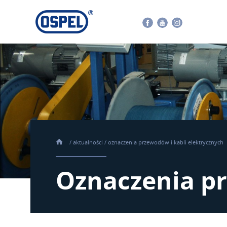
Facebook
Youtube
Instagram
/
aktualności
/
oznaczenia przewodów i kabli elektrycznych
Oznaczenia pr