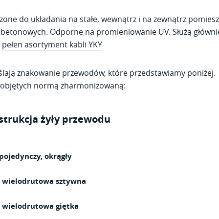
czone do układania na stałe, wewnątrz i na zewnątrz pomies
betonowych. Odporne na promieniowanie UV. Służą głównie 
i
pełen asortyment kabli YKY
lają znakowanie przewodów, które przedstawiamy poniżej.
eobjętych normą zharmonizowaną:
strukcja żyły przewodu
pojedynczy, okrągły
a wielodrutowa sztywna
 wielodrutowa giętka