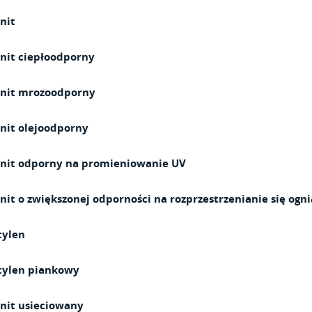
nit
nit ciepłoodporny
init mrozoodporny
nit olejoodporny
init odporny na promieniowanie UV
nit o zwiększonej odporności na rozprzestrzenianie się ogni
tylen
tylen piankowy
nit usieciowany