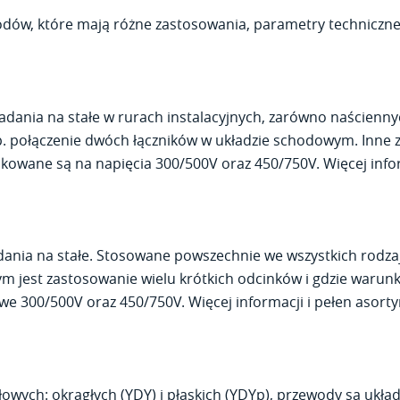
dów, które mają różne zastosowania, parametry techniczne i
dania na stałe w rurach instalacyjnych, zarówno naścienny
np. połączenie dwóch łączników w układzie schodowym. Inne
kowane są na napięcia 300/500V oraz 450/750V. Więcej info
dania na stałe. Stosowane powszechnie we wszystkich rodzaj
nym jest zastosowanie wielu krótkich odcinków i gdzie waru
e 300/500V oraz 450/750V. Więcej informacji i pełen asor
yłowych:
okrągłych (YDY)
i
płaskich (YDYp)
, przewody są ukła