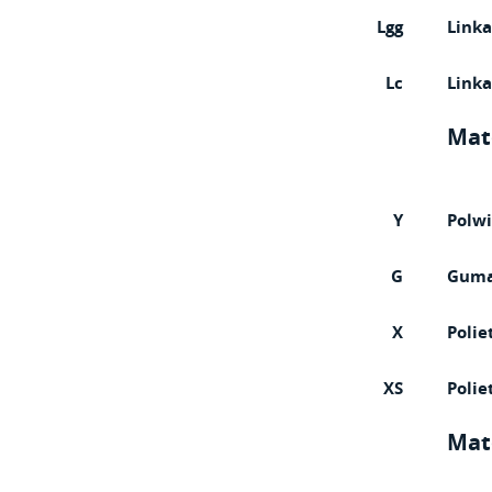
Lgg
Linka
Lc
Link
Mate
Y
Polwi
G
Gum
X
Polie
XS
Polie
Mat