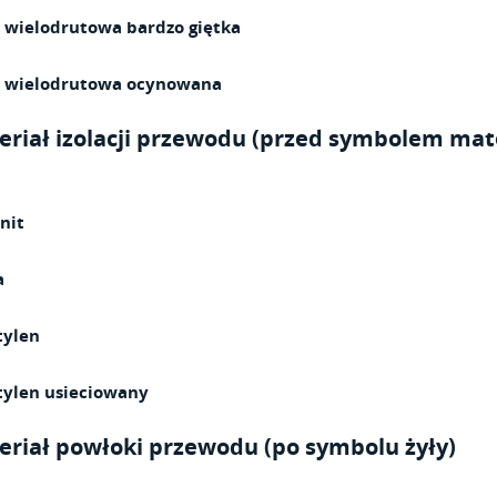
 wielodrutowa bardzo giętka
a wielodrutowa ocynowana
riał izolacji przewodu (przed symbolem mate
nit
a
tylen
tylen usieciowany
eriał powłoki przewodu (po symbolu żyły)