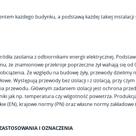
entem każdego budynku, a podstawą każdej takiej instalacji
 źródła zasilania z odbiornikami energii elektrycznej. Pod
temu, że znamionowe przekroje poprzeczne żył wahają się od 
iążenia. Ze względu na budowę żyły, przewody dzielimy na s
owe. Występują przewody bez izolacji i z izolacją, przy czym 
nia przewodu. Głównym zadaniem izolacji jest ochrona prze
niki jak np. temperatura czy wilgotność powietrza. Produkc
e (EN), krajowe normy (PN) oraz własne normy zakładowe (
ZASTOSOWANIA I OZNACZENIA