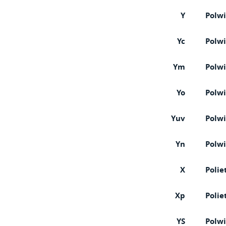
Y
Polwi
Yc
Polwi
Ym
Polw
Yo
Polwi
Yuv
Polw
Yn
Polwi
X
Polie
Xp
Polie
YS
Polwi