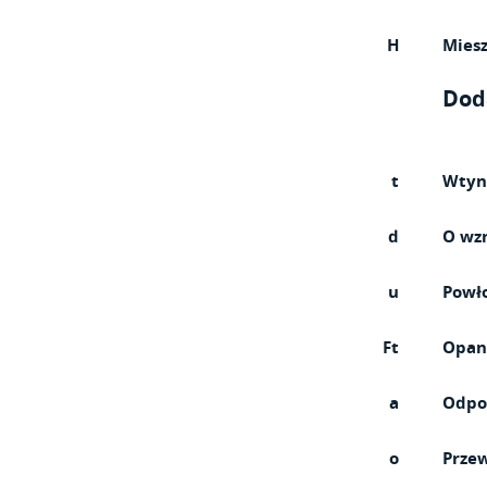
H
Mies
Dod
t
Wtyn
d
O wzm
u
Powł
Ft
Opan
a
Odpo
o
Przew