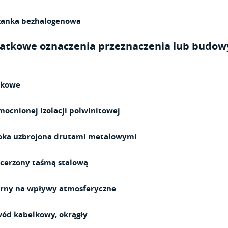
zanka bezhalogenowa
atkowe oznaczenia przeznaczenia lub budo
kowe
ocnionej izolacji polwinitowej
oka uzbrojona drutami metalowymi
cerzony taśmą stalową
rny na wpływy atmosferyczne
ód kabelkowy, okrągły