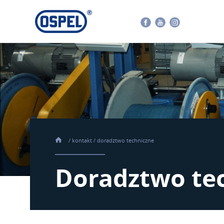
Facebook
Youtube
Instagram
/
kontakt
/
doradztwo techniczne
Doradztwo te