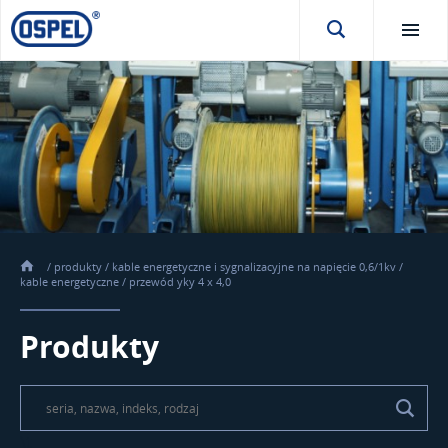
/
produkty
/
kable energetyczne i sygnalizacyjne na napięcie 0,6/1kv
/
kable energetyczne
/
przewód yky 4 x 4,0
Produkty
\t