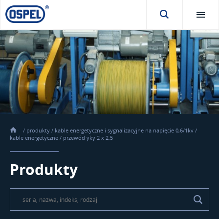
/
produkty
/
kable energetyczne i sygnalizacyjne na napięcie 0,6/1kv
/
kable energetyczne
/
przewód yky 2 x 2,5
Produkty
\t