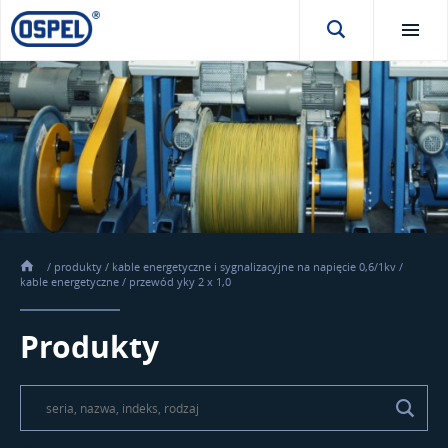
/
produkty
/
kable energetyczne i sygnalizacyjne na napięcie 0,6/1kv
/
kable energetyczne
/
przewód yky 2 x 1,0
Produkty
\t