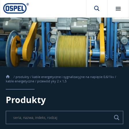
/
produkty
/
kable energetyczne i sygnalizacyjne na napięcie 0,6/1kv
/
kable energetyczne
/
przewód yky 2 x 1,5
Produkty
\t