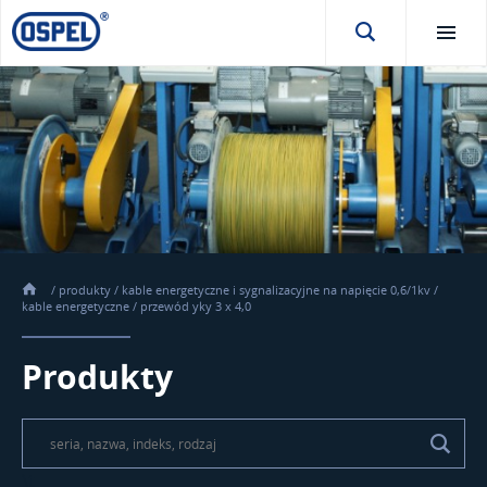
/
produkty
/
kable energetyczne i sygnalizacyjne na napięcie 0,6/1kv
/
kable energetyczne
/
przewód yky 3 x 4,0
Produkty
\t