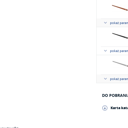
pokaż param
pokaż param
pokaż param
DO POBRAN
Karta ka