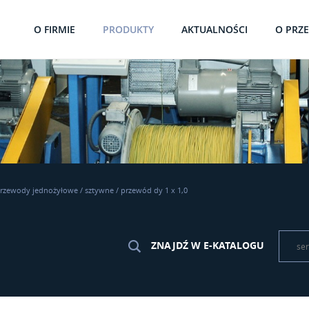
O FIRMIE
PRODUKTY
AKTUALNOŚCI
O PRZ
rzewody jednożyłowe
/
sztywne
/
przewód dy 1 x 1,0
ZNAJDŹ W E-KATALOGU