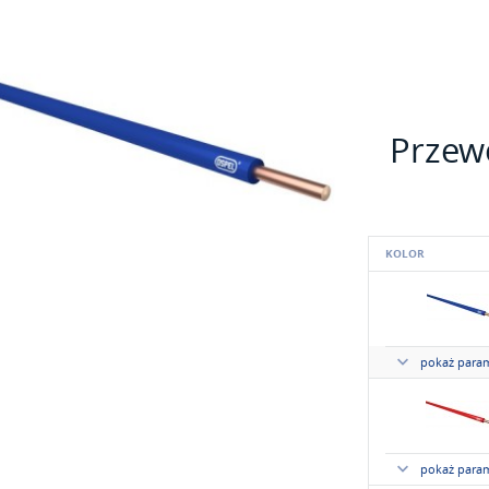
Przew
KOLOR
pokaż param
pokaż param