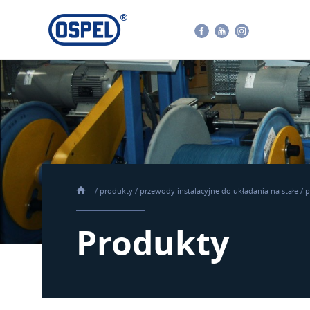
Facebook
Youtube
Instagram
/
produkty
/
przewody instalacyjne do układania na stałe
/
p
Produkty