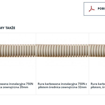
POBI
MY TAKŻE
owana instalacyjna 750N
Rura karbowana instalacyjna 750N z
Rura karb
ica zewnętrzna 20mm
pilotem średnica zewnętrzna 32mm
pilotem, 