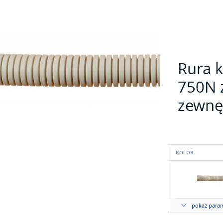
Rura 
750N z
zewnę
KOLOR
pokaż param