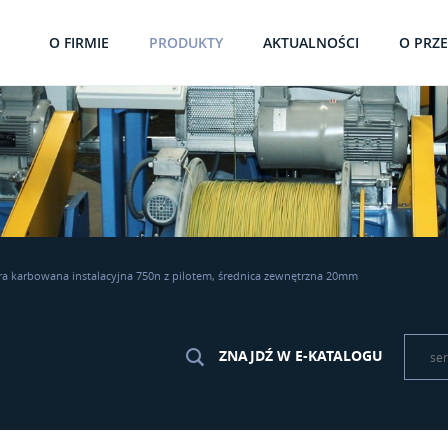
O FIRMIE
PRODUKTY
AKTUALNOŚCI
O PRZ
ra karbowana instalacyjna 750n z pilotem, średnica zewnętrzna 20mm
ZNAJDŹ W E-KATALOGU