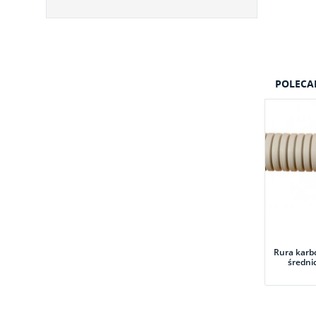
POLECA
Rura karb
średn