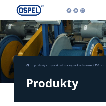
Facebook
Youtube
Instagram
/
produkty
/
rury elektroinstalacyjne i karbowane
/
750n
/
ru
Produkty