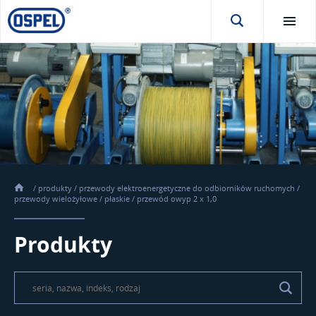
/
produkty
/
przewody elektroenergetyczne do odbiorników ruchomych
/
przewody wielożyłowe
/
płaskie
/
przewód owyp 2 x 1,0
Produkty
\t