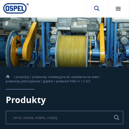
/
produkty
/
przewody instalacyjne do układania na stałe
/
przewody jednożyłowe
/
giętkie
/
przewód h05v-k 1 x 0,5
Produkty
\t